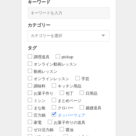
キーワード
カテゴリー
タグ
調理道具
pickup
オンライン動画レッスン
動画レッスン
オンラインレッスン
手芸
調味料
キッチン用品
お菓子作り
包丁
日用品
ミシン
まとめページ
まな板
クロバー
裁縫道具
圧力鍋
タッパーウェア
家電
お菓子作りの道具
ゼロ活力鍋
醤油