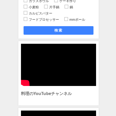
ガラスボウル
ケーキ作り
小麦粉
片手鍋
鍋
カルピスバター
フードプロセッサー
mmボール
検索
料理のYouTubeチャンネル