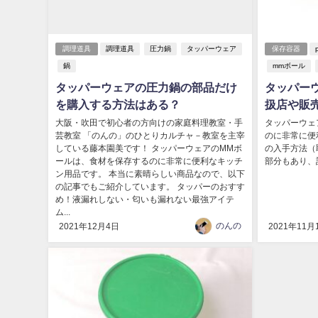
調理道具
調理道具
圧力鍋
タッパーウェア
保存容器
鍋
mmボール
タッパーウェアの圧力鍋の部品だけ
タッパー
を購入する方法はある？
扱店や販
大阪・吹田で初心者の方向けの家庭料理教室・手
タッパーウェ
芸教室 「のんの」のひとりカルチャ－教室を主宰
のに非常に便
している藤本園美です！ タッパーウェアのMMボ
の入手方法（
ールは、食材を保存するのに非常に便利なキッチ
部分もあり、記
ン用品です。 本当に素晴らしい商品なので、以下
の記事でもご紹介しています。 タッパーのおすす
め！液漏れしない・匂いも漏れない最強アイテ
ム...
のんの
2021年12月4日
2021年11月