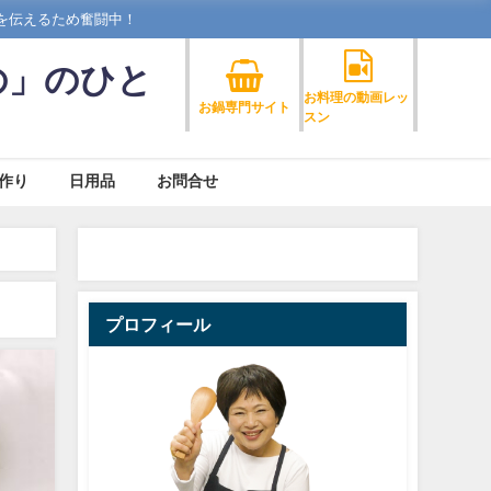
を伝えるため奮闘中！
の」のひと
お料理の動画レッ
お鍋専門サイト
スン
作り
日用品
お問合せ
プロフィール