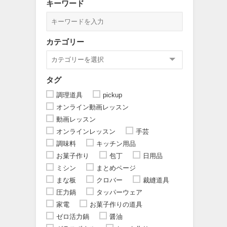
キーワード
カテゴリー
タグ
調理道具
pickup
オンライン動画レッスン
動画レッスン
オンラインレッスン
手芸
調味料
キッチン用品
お菓子作り
包丁
日用品
ミシン
まとめページ
まな板
クロバー
裁縫道具
圧力鍋
タッパーウェア
家電
お菓子作りの道具
ゼロ活力鍋
醤油