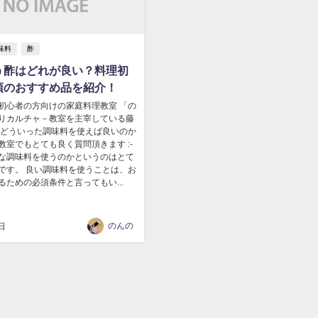
味料
酢
う酢はどれが良い？料理初
須のおすすめ品を紹介！
初心者の方向けの家庭料理教室 「の
りカルチャ－教室を主宰している藤
 どういった調味料を使えば良いのか
教室でもとても良く質問頂きます :-
んな調味料を使うのかというのはとて
です。 良い調味料を使うことは、お
るための必須条件と言ってもい...
のんの
日