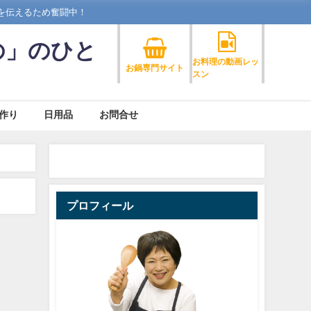
を伝えるため奮闘中！
の」のひと
お料理の動画レッ
お鍋専門サイト
スン
作り
日用品
お問合せ
プロフィール