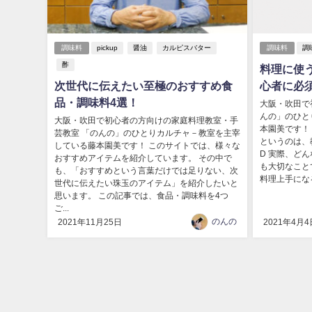
調味料
pickup
醤油
カルピスバター
調味料
調
酢
料理に使
次世代に伝えたい至極のおすすめ食
心者に必
品・調味料4選！
大阪・吹田で
んの」のひと
大阪・吹田で初心者の方向けの家庭料理教室・手
本園美です！
芸教室 「のんの」のひとりカルチャ－教室を主宰
というのは、
している藤本園美です！ このサイトでは、様々な
D 実際、ど
おすすめアイテムを紹介しています。 その中で
も大切なこと
も、「おすすめという言葉だけでは足りない、次
料理上手にな
世代に伝えたい珠玉のアイテム」を紹介したいと
思います。 この記事では、食品・調味料を4つ
ご...
のんの
2021年11月25日
2021年4月4