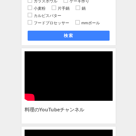
ガラスボウル
ケーキ作り
小麦粉
片手鍋
鍋
カルピスバター
フードプロセッサー
mmボール
検索
料理のYouTubeチャンネル