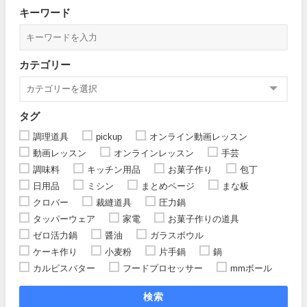
キーワード
カテゴリー
タグ
調理道具
pickup
オンライン動画レッスン
動画レッスン
オンラインレッスン
手芸
調味料
キッチン用品
お菓子作り
包丁
日用品
ミシン
まとめページ
まな板
クロバー
裁縫道具
圧力鍋
タッパーウェア
家電
お菓子作りの道具
ゼロ活力鍋
醤油
ガラスボウル
ケーキ作り
小麦粉
片手鍋
鍋
カルピスバター
フードプロセッサー
mmボール
検索