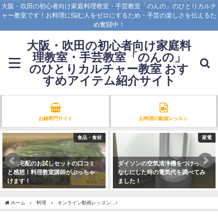
大阪・吹田の初心者向け家庭料理教室・手芸教室「のんの」のひとりカルチ
ャー教室です！お料理に悩む人をゼロにするため・手芸の楽しさを伝えるた
め奮闘中！
大阪・吹田の初心者向け家庭料
理教室・手芸教室「のんの」
のひとりカルチャー教室 おす
すめアイテム紹介サイト
お鍋専門サイト
お料理の動画レッスン
食品・食材
家電
大地宅配のお試しセットの口コミ
ダイソンの空気清浄機をつけっぱ
と感想！料理教室講師がぶっちゃ
なしにした時の電気代を調べてみ
けます！
ました！
2021年8月8日
2021年10月1日
ホーム
料理
オンライン動画レッスン
家庭料理・オンライン動画レッスン 玉子焼