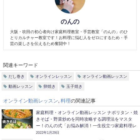
のんの
大阪・吹田の初心者向け家庭料理教室・手芸教室「のんの」のひ
とりカルチャー教室です！お料理に悩む人をゼロにするため・手
芸の楽しさを伝えるため奮闘中！
関連キーワード
だし巻き
オンラインレッスン
オンライン動画レッスン
動画レッスン
卵焼き
玉子焼き
オンライン動画レッスン
,
料理
の関連記事
家庭料理・オンライン動画レッスン ナポリタン・焼
きそば・野菜炒めを同時攻略する調理法をマスタ
ー！のんの式「お悩み解消！一生役立つ家庭料理レ
ッスン」#11で使用している主な調味料・調理道具
2022年1月29日