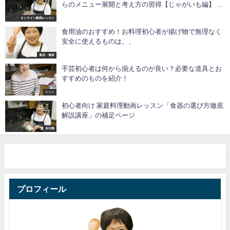
らのメニュー展開と考え方の習得【じゃがいも編】 の
んの式「お悩み解消！一生役立つ家庭料理レッスン」
オンライン動画レッスン
#8で使用している主な調味料・調理道具
食用油のおすすめ！お料理初心者が揚げ物で無理なく
安全に使えるものは、、
食品・食材
手芸初心者は何から揃えるのが良い？必要な道具とお
すすめのものを紹介！
ミシン
初心者向け 家庭料理動画レッスン「食器の選び方徹底
解説講座」の補足ページ
未分類
プロフィール