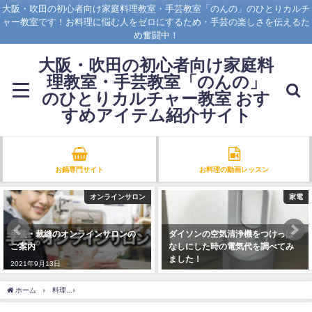
大阪・吹田の初心者向け家庭料理教室・手芸教室「のんの」のひとりカルチ
ャー教室です！お料理に悩む人をゼロにするため・手芸の楽しさを伝えるた
め奮闘中！
大阪・吹田の初心者向け家庭料
理教室・手芸教室「のんの」
のひとりカルチャー教室 おす
すめアイテム紹介サイト
お鍋専門サイト
お料理の動画レッスン
オンラインサロン
家電
手芸・裁縫のオンラインサロンの
ダイソンの空気清浄機をつけっぱ
ご案内
なしにした時の電気代を調べてみ
ました！
2021年9月13日
2021年10月1日
ホーム
料理
包丁のおすすめ 本格派の鋼タイプ！ステンレス製との違いについても解