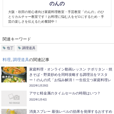
のんの
大阪・吹田の初心者向け家庭料理教室・手芸教室「のんの」のひ
とりカルチャー教室です！お料理に悩む人をゼロにするため・手
芸の楽しさを伝えるため奮闘中！
関連キーワード
包丁
調理道具
料理
,
調理道具
の関連記事
家庭料理・オンライン動画レッスン ナポリタン・焼
きそば・野菜炒めを同時攻略する調理法をマスタ
ー！のんの式「お悩み解消！一生役立つ家庭料理レ
ッスン」#11で使用している主な調味料・調理道具
2022年1月29日
アサヒ軽金属のタイムセールの時期はいつ？
2022年1月4日
消臭スプレー 最強レベルの効果を発揮するおすすめ