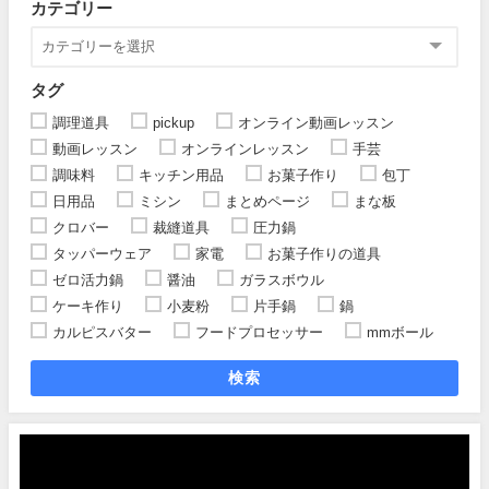
カテゴリー
タグ
調理道具
pickup
オンライン動画レッスン
動画レッスン
オンラインレッスン
手芸
調味料
キッチン用品
お菓子作り
包丁
日用品
ミシン
まとめページ
まな板
クロバー
裁縫道具
圧力鍋
タッパーウェア
家電
お菓子作りの道具
ゼロ活力鍋
醤油
ガラスボウル
ケーキ作り
小麦粉
片手鍋
鍋
カルピスバター
フードプロセッサー
mmボール
検索