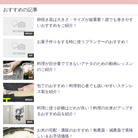
おすすめの記事
卵焼き器は大きさ・サイズが超重要！誰でも巻きやす
いおすすめをご紹介！
調理道具
お菓子作りをする時に使うブランデーのおすすめ！
材料
料理が目分量でできないアナタのための動画レッスン
のご紹介！
料理
包丁のおすすめ！料理初心者でも扱いやすいステンレ
ス製を紹介！
調理道具
料理に使う砂糖はどれが良い？料理の出来がアップす
るおすすめ品を紹介！
調味料
お米の宅配・通販のおすすめ！無農薬・減農薬で美味
しい＆お手頃価格！